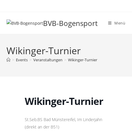
Zum
Inhalt
springen
BVB-Bogensport
Menü
Wikinger-Turnier
>
Events
>
Veranstaltungen
>
Wikinger-Turnier
Wikinger-Turnier
St.Seb.BS Bad Münstereifel, Im Linderjahn
(direkt an der B51)