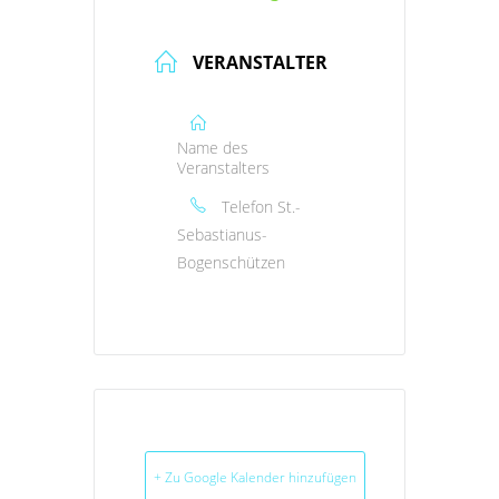
VERANSTALTER
Name des
Veranstalters
Telefon
St.-
Sebastianus-
Bogenschützen
+ Zu Google Kalender hinzufügen